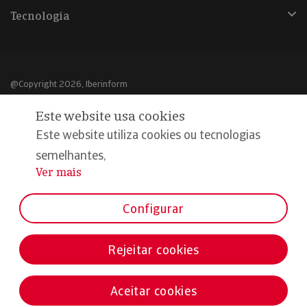
Tecnologia
@Copyright 2026, Iberinform
Este website usa cookies
Aviso legal
Este website utiliza cookies ou tecnologias
Política de cookies
semelhantes,
Declaração de privacidade
Ver mais
...
Compromisso qualidade e segurança
Configurar
Rejeitar cookies
Aceitar cookies