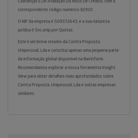
Cobranças E De Avaliação Do Risco De Crédito, com o
correspondente código numérico 82910.
O NIF da empresa é 509372643, e a sua natureza
jurídica é Soc.unip.por Quotas.
Este é um breve resumo da Contra Proposta,
Unipessoal, Lda e constitui apenas uma pequena parte
da informação global disponível na Iberinform.
Recomendamos explorar a nossa ferramenta Insight
View para obter detalhes mais aprofundados sobre
Contra Proposta, Unipessoal, Lda e outras empresas
similares.