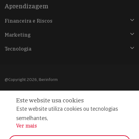
Aprendizagem
Financeira e Riscos
Marketing
Tecnologia
@Copyright 2026, Iberinform
Aviso legal
Este website usa cookies
Política de cookies
Este website utiliza cookies ou tecnologias
Declaração de privacidade
semelhantes,
Ver mais
...
Compromisso qualidade e segurança