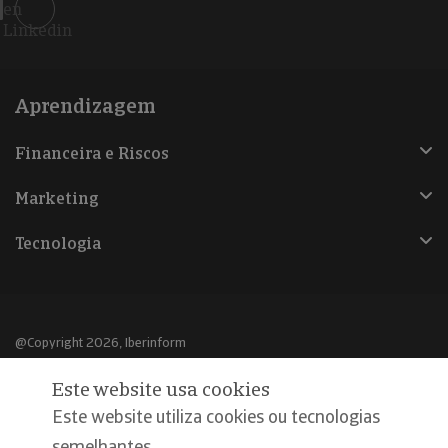
en
Linkedin
Aprendizagem
Financeira e Riscos
Marketing
Tecnologia
@Copyright 2026, Iberinform
Este website usa cookies
Aviso legal
Este website utiliza cookies ou tecnologias
Política de cookies
semelhantes,