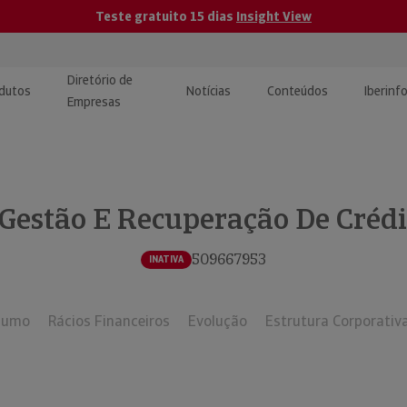
Teste gratuito 15 dias
Insight View
Diretório de
dutos
Notícias
Conteúdos
Iberinf
Empresas
uções de Integração de
ormação Internacional
teúdo para jornalistas
dos
Gestão E Recuperação De Crédi
tactos
atórios e Monitorização de
carregáveis | Estudos e
presas
ografias
509667953
INATIVA
uperação de Créditos
sumo
Rácios Financeiros
Evolução
Estrutura Corporativ