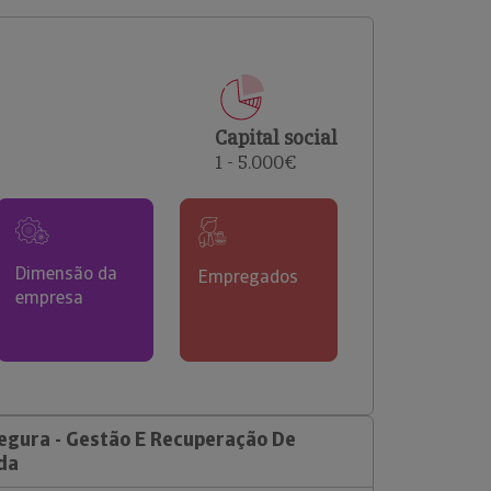
comerciais e analisar o risco de incumprimento dos
seus clientes.
Capital social
1 - 5.000€
Dimensão da
Empregados
empresa
egura - Gestão E Recuperação De
da