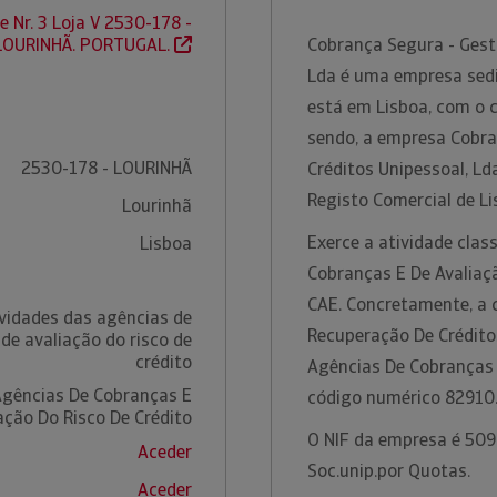
e Nr. 3 Loja V 2530-178 -
LOURINHÃ. PORTUGAL.
Cobrança Segura - Gest
Lda é uma empresa sedia
está em Lisboa, com o 
sendo, a empresa Cobra
2530-178 - LOURINHÃ
Créditos Unipessoal, Ld
Registo Comercial de L
Lourinhã
Exerce a atividade clas
Lisboa
Cobranças E De Avaliaçã
CAE. Concretamente, a 
ividades das agências de
Recuperação De Créditos
de avaliação do risco de
crédito
Agências De Cobranças 
Agências De Cobranças E
código numérico 82910
ação Do Risco De Crédito
O NIF da empresa é 509
Aceder
Soc.unip.por Quotas.
Aceder