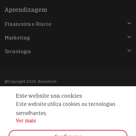
Aprendizagem
Financeira e Riscos
Marketing
Tecnologia
@Copyright 2026, Iberinform
Este website usa cookies
Aviso legal
Este website utiliza cookies ou tecnologias
Política de cookies
semelhantes,
Declaração de privacidade
Ver mais
...
Compromisso qualidade e segurança