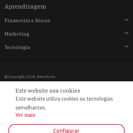
Aprendizagem
Financeira e Riscos
Marketing
Tecnologia
@Copyright 2026, Iberinform
Este website usa cookies
Aviso legal
Este website utiliza cookies ou tecnologias
Política de cookies
semelhantes,
Declaração de privacidade
Ver mais
...
Compromisso qualidade e segurança
Configurar