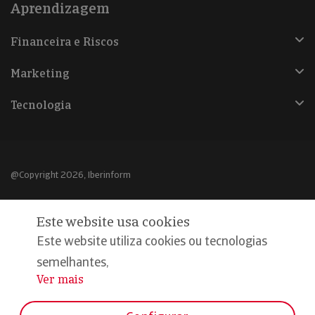
Aprendizagem
Financeira e Riscos
Marketing
Tecnologia
@Copyright 2026, Iberinform
Aviso legal
Este website usa cookies
Política de cookies
Este website utiliza cookies ou tecnologias
Declaração de privacidade
semelhantes,
Ver mais
...
Compromisso qualidade e segurança