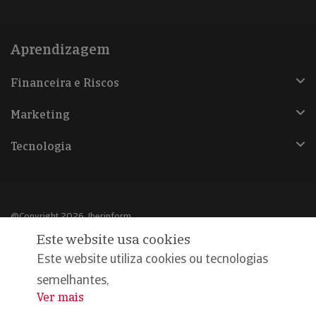
Aprendizagem
Financeira e Riscos
Marketing
Tecnologia
@Copyright 2026, Iberinform
Este website usa cookies
Aviso legal
Este website utiliza cookies ou tecnologias
Política de cookies
semelhantes,
Ver mais
...
Declaração de privacidade