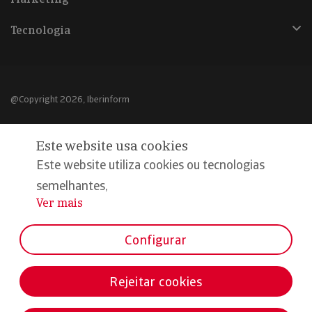
Tecnologia
@Copyright 2026, Iberinform
Aviso legal
Este website usa cookies
Política de cookies
Este website utiliza cookies ou tecnologias
Declaração de privacidade
semelhantes,
Ver mais
...
Compromisso qualidade e segurança
Configurar
Rejeitar cookies