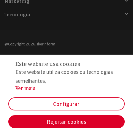
Marketing
Tecnologia
@Copyright 2026, Iberinform
Aviso legal
Este website usa cookies
Política de cookies
Este website utiliza cookies ou tecnologias
Declaração de privacidade
semelhantes,
Ver mais
...
Compromisso qualidade e segurança
Configurar
Rejeitar cookies