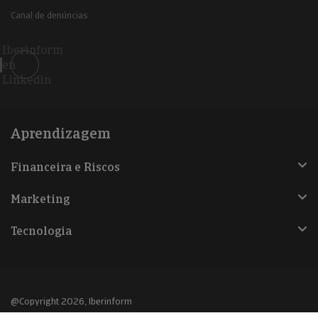
Canal de denúncias
Iberinform
en
Linkedin
Aprendizagem
Financeira e Riscos
Marketing
Tecnologia
@Copyright 2026, Iberinform