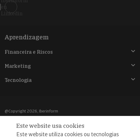
Iberinform
en
Linkedin
Aprendizagem
Financeira e Riscos
Marketing
Tecnologia
@Copyright 2026, Iberinform
Este website usa cookies
Aviso legal
Este website utiliza cookies ou tecnologias
Política de cookies