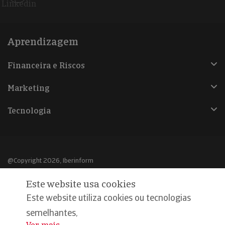
Linkedin
Aprendizagem
Financeira e Riscos
Marketing
Tecnologia
@Copyright 2026, Iberinform
Este website usa cookies
Aviso legal
Este website utiliza cookies ou tecnologias
Política de cookies
semelhantes,
Declaração de privacidade
...