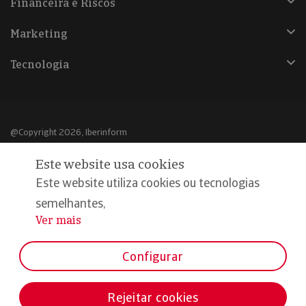
Financeira e Riscos
Marketing
Tecnologia
@Copyright 2026, Iberinform
Este website usa cookies
Aviso legal
Este website utiliza cookies ou tecnologias
Política de cookies
semelhantes,
Declaração de privacidade
Ver mais
...
Compromisso qualidade e segurança
Configurar
Rejeitar cookies