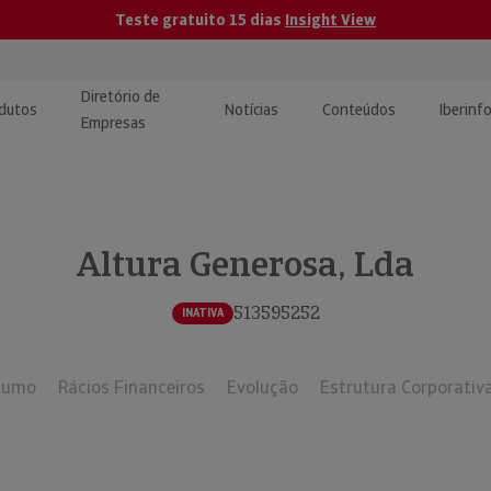
Teste gratuito 15 dias
Insight View
Diretório de
dutos
Notícias
Conteúdos
Iberinf
Empresas
uções de Integração de
ormação Internacional
teúdo para jornalistas
dos
Altura Generosa, Lda
tactos
atórios e Monitorização de
carregáveis | Estudos e
presas
ografias
513595252
INATIVA
uperação de Créditos
sumo
Rácios Financeiros
Evolução
Estrutura Corporativ