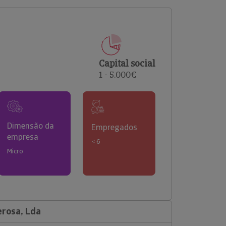
comerciais e analisar o risco de incumprimento dos
seus clientes.
Capital social
1 - 5.000€
Dimensão da
Empregados
empresa
< 6
Micro
erosa, Lda