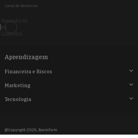
Canal de denúncias
Iberinform
en
Linkedin
Aprendizagem
Financeira e Riscos
Marketing
Tecnologia
@Copyright 2026, Iberinform