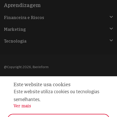
Aprendizagem
Financeira e Riscos
Marketing
Tecnologia
@Copyright 2026, Iberinform
Aviso legal
Este website usa cookies
Política de cookies
Este website utiliza cookies ou tecnologias
Declaração de privacidade
semelhantes,
Ver mais
...
Compromisso qualidade e segurança