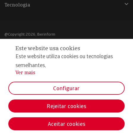
Tecnologia
@Copyright 2026, Iberinform
Este website usa cookies
Aviso legal
Este website utiliza cookies ou tecnologias
Política de cookies
semelhantes,
Declaração de privacidade
Ver mais
...
Compromisso qualidade e segurança
Configurar
Rejeitar cookies
Aceitar cookies