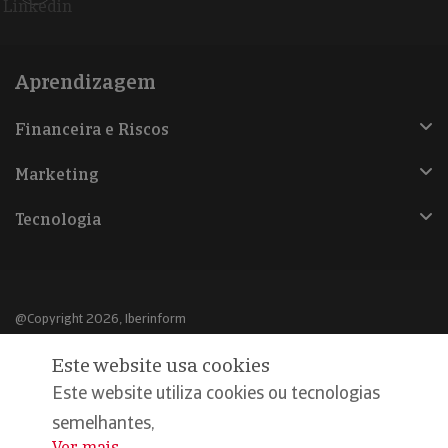
Linkedin
Aprendizagem
Financeira e Riscos
Marketing
Tecnologia
@Copyright 2026, Iberinform
Este website usa cookies
Aviso legal
Este website utiliza cookies ou tecnologias
Política de cookies
semelhantes,
Declaração de privacidade
Ver mais
...