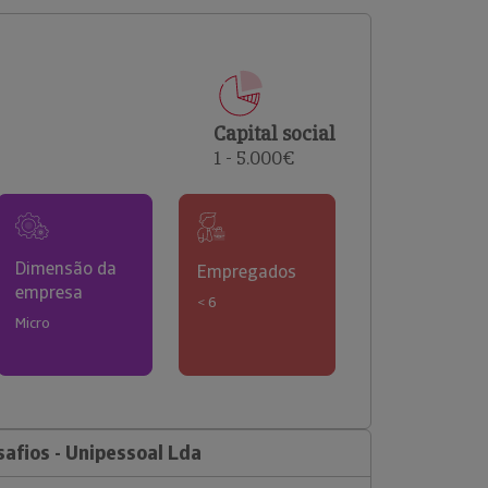
comerciais e analisar o risco de incumprimento dos
seus clientes.
Capital social
1 - 5.000€
Dimensão da
Empregados
empresa
< 6
Micro
afios - Unipessoal Lda