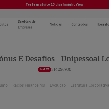
Teste gratuito 15 dias
Insight View
Diretório de
dutos
Notícias
Conteúdos
Iberinf
Empresas
uções de Integração de
ormação Internacional
teúdo para jornalistas
dos
ónus E Desafios - Unipessoal L
tactos
atórios e Monitorização de
carregáveis | Estudos e
presas
ografias
514096950
INATIVA
uperação de Créditos
sumo
Rácios Financeiros
Evolução
Estrutura Corporativ