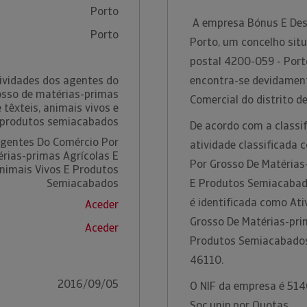
Porto
A empresa Bónus E Desa
Porto
Porto, um concelho situ
postal 4200-059 - Porto
ividades dos agentes do
encontra-se devidament
osso de matérias-primas
Comercial do distrito d
 têxteis, animais vivos e
produtos semiacabados
De acordo com a classif
Agentes Do Comércio Por
atividade classificada
rias-primas Agrícolas E
Por Grosso De Matérias-
Animais Vivos E Produtos
Semiacabados
E Produtos Semiacabado
é identificada como At
Aceder
Grosso De Matérias-prim
Aceder
Produtos Semiacabados
46110.
2016/09/05
O NIF da empresa é 5140
Soc.unip.por Quotas.