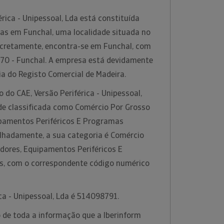
érica - Unipessoal, Lda está constituída
as em Funchal, uma localidade situada no
oncretamente, encontra-se em Funchal, com
70 - Funchal. A empresa está devidamente
ia do Registo Comercial de Madeira.
 do CAE, Versão Periférica - Unipessoal,
ade classificada como Comércio Por Grosso
pamentos Periféricos E Programas
alhadamente, a sua categoria é Comércio
ores, Equipamentos Periféricos E
s, com o correspondente código numérico
ica - Unipessoal, Lda é 514098791.
 de toda a informação que a Iberinform