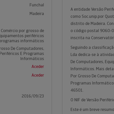
Funchal
A entidade Versão Perif
Madeira
como Soc.unip.por Quot
distrito de Madeira. C
 Comércio por grosso de
o código postal 9060-0
quipamentos periféricos
inscrita na Conservatór
programas informáticos
Seguindo a classificação
rosso De Computadores,
Periféricos E Programas
Lda dedica-se à ativid
Informáticos
De Computadores, Equi
Aceder
Informáticos. Mais det
Aceder
Por Grosso De Computad
Programas Informático
46501.
2016/09/23
O NIF de Versão Perifér
Este é um breve resumo