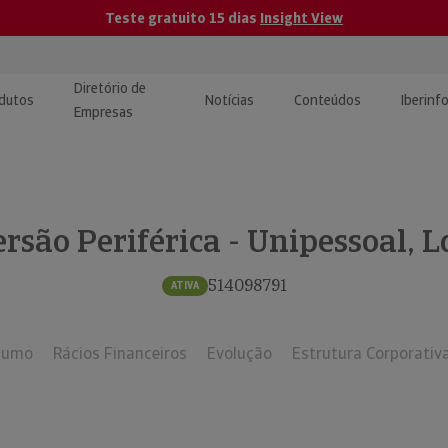
Teste gratuito 15 dias
Insight View
Diretório de
dutos
Notícias
Conteúdos
Iberinf
Empresas
uções de Integração de
ormação Internacional
teúdo para jornalistas
dos
ersão Periférica - Unipessoal, L
tactos
atórios e Monitorização de
carregáveis | Estudos e
presas
ografias
514098791
ATIVA
uperação de Créditos
sumo
Rácios Financeiros
Evolução
Estrutura Corporativ