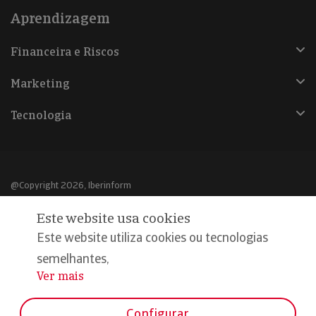
Aprendizagem
Financeira e Riscos
Marketing
Tecnologia
@Copyright 2026, Iberinform
Este website usa cookies
Aviso legal
Este website utiliza cookies ou tecnologias
Política de cookies
semelhantes,
Declaração de privacidade
Ver mais
...
Compromisso qualidade e segurança
Configurar