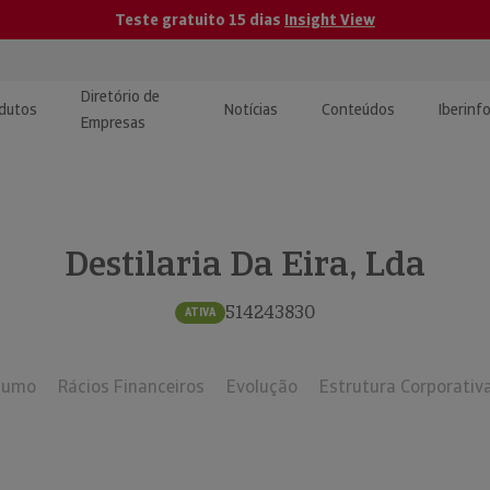
Teste gratuito 15 dias
Insight View
Diretório de
dutos
Notícias
Conteúdos
Iberinf
Empresas
uções de Integração de
ormação Internacional
teúdo para jornalistas
dos
Destilaria Da Eira, Lda
tactos
atórios e Monitorização de
carregáveis | Estudos e
presas
ografias
514243830
ATIVA
uperação de Créditos
sumo
Rácios Financeiros
Evolução
Estrutura Corporativ