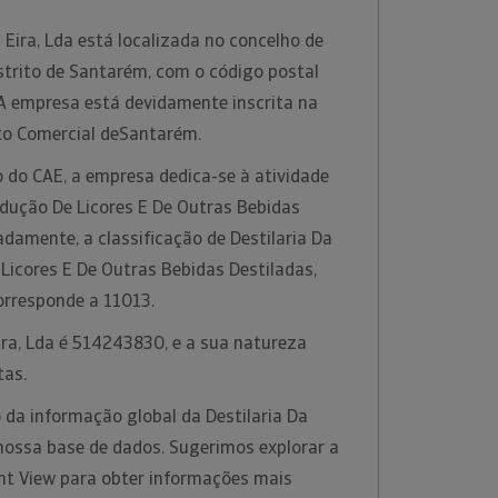
 Eira, Lda está localizada no concelho de
strito de Santarém, com o código postal
A empresa está devidamente inscrita na
to Comercial deSantarém.
 do CAE, a empresa dedica-se à atividade
ução De Licores E De Outras Bebidas
adamente, a classificação de Destilaria Da
 Licores E De Outras Bebidas Destiladas,
orresponde a 11013.
Eira, Lda é 514243830, e a sua natureza
tas.
 da informação global da Destilaria Da
a nossa base de dados. Sugerimos explorar a
ht View para obter informações mais