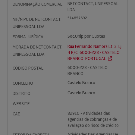
NETCONTACT, UNIPESSOAL
DENOMINAÇÃO COMERCIAL
LDA
514857692
NIF/NIPC DE NETCONTACT,
UNIPESSOAL LDA
Soc.Unip.por Quotas
FORMA JURÍDICA
Rua Fernando Namora Lt. 3, Lj.
MORADA DE NETCONTACT,
4 R/C. 6000-228 - CASTELO
UNIPESSOAL LDA
BRANCO. PORTUGAL.
6000-228 - CASTELO
CÓDIGO POSTAL
BRANCO
Castelo Branco
CONCELHO
Castelo Branco
DISTRITO
WEBSITE
82910 - Atividades das
CAE
agências de cobranças e de
avaliação do risco de crédito
Atividades Das Agências De