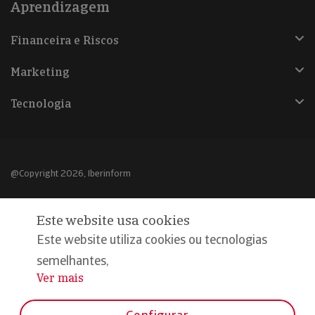
Aprendizagem
Financeira e Riscos
Marketing
Tecnologia
@Copyright 2026, Iberinform
Aviso legal
Este website usa cookies
Política de cookies
Este website utiliza cookies ou tecnologias
Declaração de privacidade
semelhantes,
Ver mais
...
Compromisso qualidade e segurança