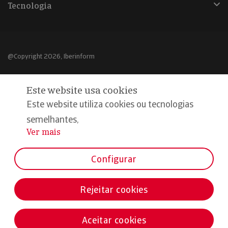
Tecnologia
@Copyright 2026, Iberinform
Aviso legal
Este website usa cookies
Política de cookies
Este website utiliza cookies ou tecnologias
Declaração de privacidade
semelhantes,
Ver mais
...
Compromisso qualidade e segurança
Configurar
Rejeitar cookies
Aceitar cookies