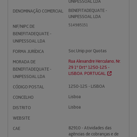
UNIPESSOAL LDA
BENEFITADEQUATE -
DENOMINAÇÃO COMERCIAL
UNIPESSOAL LDA
514985151
NIF/NIPC DE
BENEFITADEQUATE -
UNIPESSOAL LDA
Soc.Unip.por Quotas
FORMA JURÍDICA
Rua Alexandre Herculano, Nr.
MORADA DE
29 1º Drtº 1250-125 -
BENEFITADEQUATE -
LISBOA. PORTUGAL.
UNIPESSOAL LDA
1250-125 - LISBOA
CÓDIGO POSTAL
Lisboa
CONCELHO
Lisboa
DISTRITO
WEBSITE
82910 - Atividades das
CAE
agências de cobranças e de