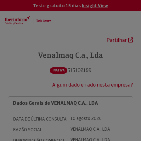
Teste gratuito 15 dias
Insight View
Partilhar
Venalmaq C.a., Lda
515102199
INATIVA
Algum dado errado nesta empresa?
Dados Gerais de VENALMAQ C.A., LDA
10 agosto 2026
DATA DE ÚLTIMA CONSULTA
VENALMAQ C.A., LDA
RAZÃO SOCIAL
VENALMAQ C.A., LDA
DENOMINAÇÃO COMERCIAL