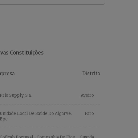
vas Constituições
presa
Distrito
Prio Supply, S.a.
Aveiro
Unidade Local De Saúde Do Algarve,
Faro
Epe
Coficab Portugal - Companhia De Fios
Guarda