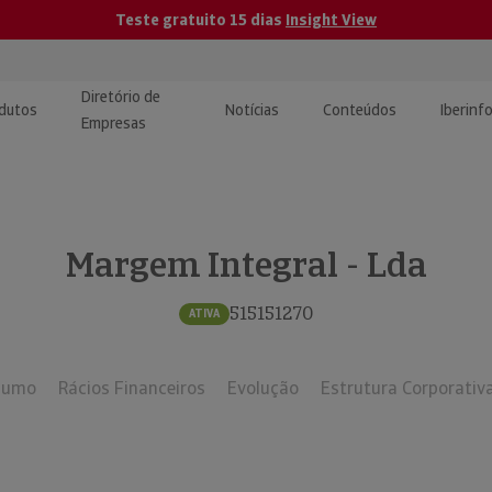
Teste gratuito 15 dias
Insight View
Diretório de
dutos
Notícias
Conteúdos
Iberinf
Empresas
uções de Integração de
ormação Internacional
teúdo para jornalistas
dos
Margem Integral - Lda
tactos
atórios e Monitorização de
carregáveis | Estudos e
presas
ografias
515151270
ATIVA
uperação de Créditos
sumo
Rácios Financeiros
Evolução
Estrutura Corporativ