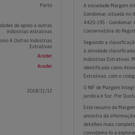
Porto
A sociedade Margem Inte
Gondomar, situada no di
4420-195 - Gondomar. A
idades de apoio a outras
Conservatória do Regist
indústrias extrativas
poio A Outras Indústrias
Seguindo a classificaçã
Extrativas
à atividade classificad
Aceder
Indústrias Extrativas. 
Aceder
identificada como Ativi
Extrativas, com o códi
O NIF de Margem Integra
2018/11/12
jurídica é Soc. Por Quot
Este resumo da Margem
amostra da informação t
detalhes mais completo
convidamo-lo a explora