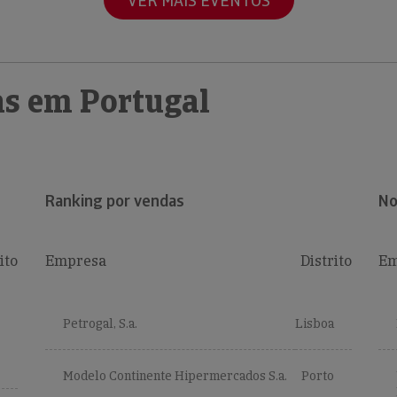
VER MAIS EVENTOS
s em Portugal
Ranking por vendas
No
ito
Empresa
Distrito
Em
Petrogal, S.a.
Lisboa
Modelo Continente Hipermercados S.a.
Porto