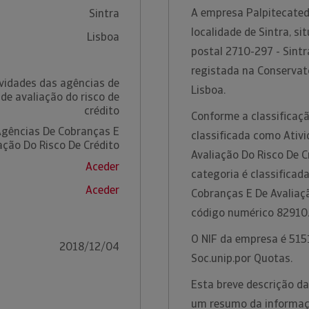
A empresa Palpitecated
Sintra
localidade de Sintra, si
Lisboa
postal 2710-297 - Sintr
registada na Conservató
ividades das agências de
Lisboa.
de avaliação do risco de
crédito
Conforme a classificaçã
Agências De Cobranças E
classificada como Ativ
ação Do Risco De Crédito
Avaliação Do Risco De C
Aceder
categoria é classifica
Aceder
Cobranças E De Avaliaçã
código numérico 82910
O NIF da empresa é 5151
2018/12/04
Soc.unip.por Quotas.
Esta breve descrição da
um resumo da informação