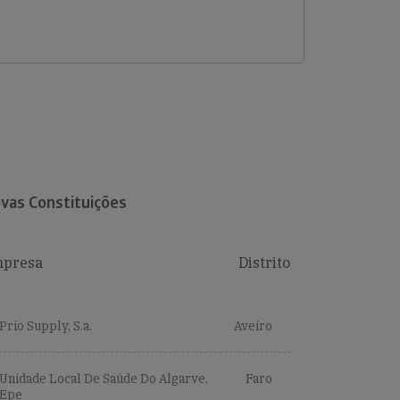
vas Constituições
presa
Distrito
Prio Supply, S.a.
Aveiro
Unidade Local De Saúde Do Algarve,
Faro
Epe