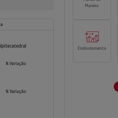
Maneio
da
lpitecatedral
Endividamento
% Variação
% Variação