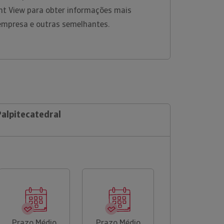
ht View para obter informações mais
empresa e outras semelhantes.
Palpitecatedral
Prazo Médio
Prazo Médio