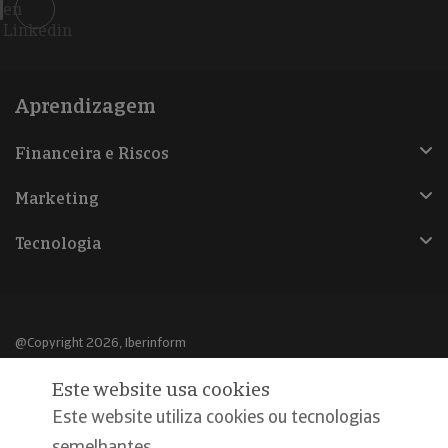
en
Linkedin
Aprendizagem
Financeira e Riscos
Marketing
Tecnologia
@Copyright 2026, Iberinform
Este website usa cookies
Aviso legal
Este website utiliza cookies ou tecnologias
Política de cookies
semelhantes,