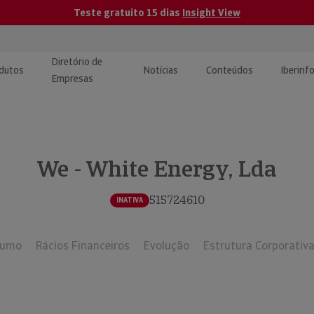
Teste gratuito 15 dias
Insight View
Diretório de
dutos
Notícias
Conteúdos
Iberinf
Empresas
uções de Integração de
ormação Internacional
teúdo para jornalistas
dos
We - White Energy, Lda
tactos
atórios e Monitorização de
carregáveis | Estudos e
presas
ografias
515724610
INATIVA
uperação de Créditos
sumo
Rácios Financeiros
Evolução
Estrutura Corporativ