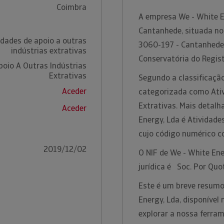
Coimbra
A empresa We - White E
Cantanhede, situada no 
idades de apoio a outras
3060-197 - Cantanhede.
indústrias extrativas
Conservatória do Regis
poio A Outras Indústrias
Extrativas
Segundo a classificação
Aceder
categorizada como Ativ
Extrativas. Mais detalh
Aceder
Energy, Lda é Atividade
cujo código numérico 
2019/12/02
O NIF de We - White En
jurídica é Soc. Por Quo
Este é um breve resumo
Energy, Lda, disponível
explorar a nossa ferra