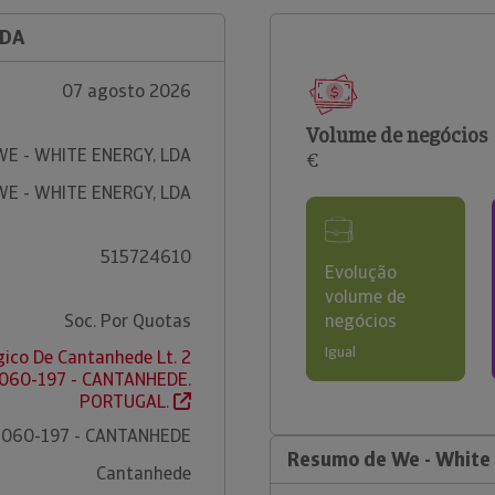
LDA
07 agosto 2026
Volume de negócios
WE - WHITE ENERGY, LDA
€
WE - WHITE ENERGY, LDA
515724610
Evolução
volume de
Soc. Por Quotas
negócios
Igual
gico De Cantanhede Lt. 2
3060-197 - CANTANHEDE.
PORTUGAL.
3060-197 - CANTANHEDE
Resumo de We - White 
Cantanhede