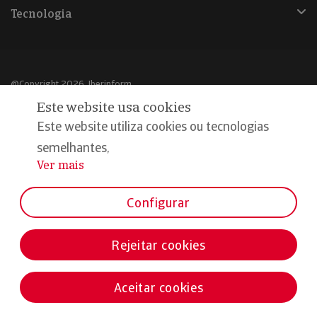
Tecnologia
@Copyright 2026, Iberinform
Este website usa cookies
Aviso legal
Este website utiliza cookies ou tecnologias
Política de cookies
semelhantes,
Ver mais
...
Declaração de privacidade
Compromisso qualidade e segurança
Configurar
Rejeitar cookies
Aceitar cookies