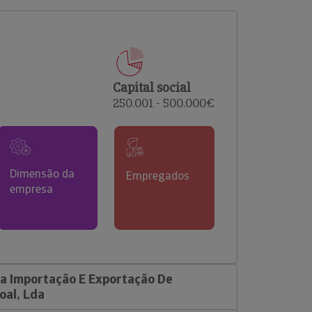
comerciais e analisar o risco de incumprimento dos
seus clientes.
Capital social
250.001 - 500.000€
Dimensão da
Empregados
empresa
a Importação E Exportação De
oal, Lda