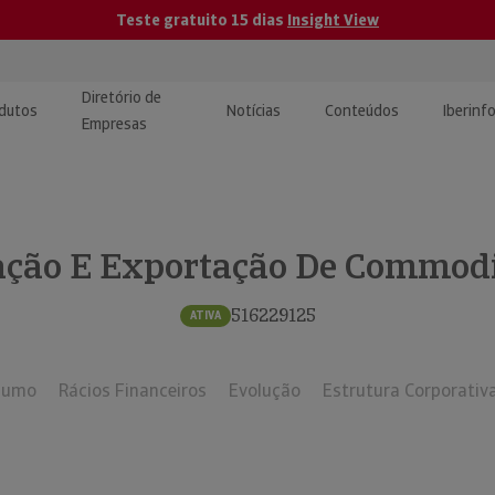
Teste gratuito 15 dias
Insight View
Diretório de
dutos
Notícias
Conteúdos
Iberinf
Empresas
uções de Integração de
ormação Internacional
teúdo para jornalistas
dos
ção E Exportação De Commoditi
tactos
atórios e Monitorização de
carregáveis | Estudos e
presas
ografias
516229125
ATIVA
uperação de Créditos
sumo
Rácios Financeiros
Evolução
Estrutura Corporativ