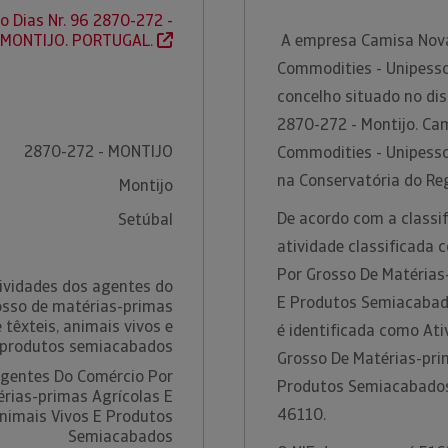
o Dias Nr. 96 2870-272 -
MONTIJO. PORTUGAL.
A empresa Camisa Nova
Commodities - Unipesso
concelho situado no dis
2870-272 - Montijo. Ca
2870-272 - MONTIJO
Commodities - Unipesso
na Conservatória do Reg
Montijo
De acordo com a classif
Setúbal
atividade classificada
Por Grosso De Matérias-
ividades dos agentes do
E Produtos Semiacabado
osso de matérias-primas
 têxteis, animais vivos e
é identificada como At
produtos semiacabados
Grosso De Matérias-prim
Agentes Do Comércio Por
Produtos Semiacabados
rias-primas Agrícolas E
46110.
Animais Vivos E Produtos
Semiacabados