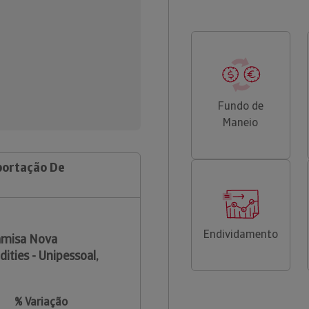
Fundo de
Maneio
portação De
Endividamento
amisa Nova
ties - Unipessoal,
% Variação