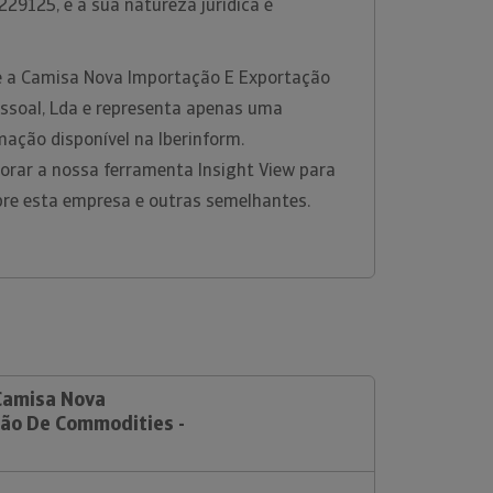
29125, e a sua natureza jurídica é
e a Camisa Nova Importação E Exportação
ssoal, Lda e representa apenas uma
ação disponível na Iberinform.
rar a nossa ferramenta Insight View para
bre esta empresa e outras semelhantes.
 Camisa Nova
ão De Commodities -