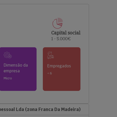
comerciais e analisar o risco de incumprimento dos
seus clientes.
Capital social
1 - 5.000€
Dimensão da
Empregados
empresa
< 6
Micro
essoal Lda (zona Franca Da Madeira)