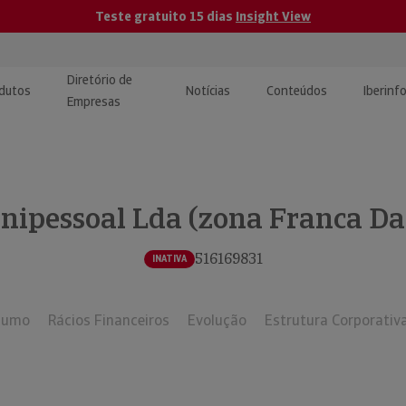
Teste gratuito 15 dias
Insight View
Diretório de
dutos
Notícias
Conteúdos
Iberinf
Empresas
uções de Integração de
ormação Internacional
teúdo para jornalistas
dos
nipessoal Lda (zona Franca Da
tactos
atórios e Monitorização de
carregáveis | Estudos e
presas
ografias
516169831
INATIVA
uperação de Créditos
sumo
Rácios Financeiros
Evolução
Estrutura Corporativ