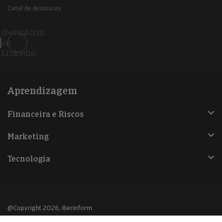
Canal de denúncias
Iberinform
en
Linkedin
Aprendizagem
Financeira e Riscos
Marketing
Tecnologia
@Copyright 2026, Iberinform