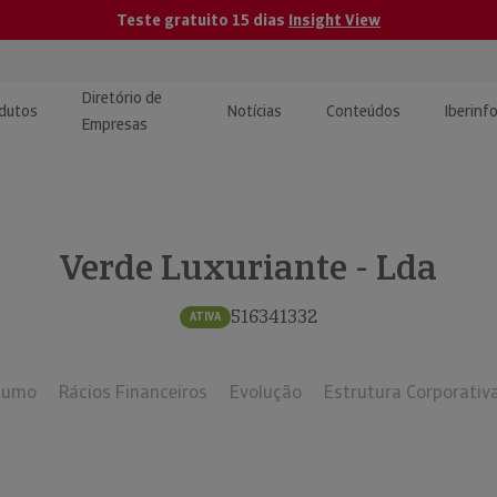
Teste gratuito 15 dias
Insight View
Diretório de
dutos
Notícias
Conteúdos
Iberinf
Empresas
uções de Integração de
ormação Internacional
teúdo para jornalistas
dos
Verde Luxuriante - Lda
tactos
atórios e Monitorização de
carregáveis | Estudos e
presas
ografias
516341332
ATIVA
uperação de Créditos
sumo
Rácios Financeiros
Evolução
Estrutura Corporativ