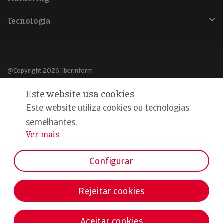
Tecnologia
@Copyright 2026, Iberinform
Este website usa cookies
Aviso legal
Este website utiliza cookies ou tecnologias
Política de cookies
semelhantes,
Declaração de privacidade
Ver mais
...
Compromisso qualidade e segurança
Configurar
Rejeitar cookies
Aceitar cookies