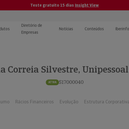
Teste gratuito 15 dias
Insight View
Diretório de
dutos
Notícias
Conteúdos
Iberinf
Empresas
uções de Integração de
ormação Internacional
teúdo para jornalistas
dos
a Correia Silvestre, Unipessoa
tactos
atórios e Monitorização de
carregáveis | Estudos e
presas
ografias
517000040
ATIVA
uperação de Créditos
sumo
Rácios Financeiros
Evolução
Estrutura Corporativ