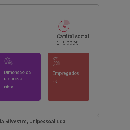
comerciais e analisar o risco de incumprimento dos
seus clientes.
Capital social
1 - 5.000€
Dimensão da
Empregados
empresa
< 6
Micro
a Silvestre, Unipessoal Lda