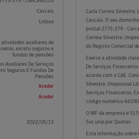
2775-379 - CARCAVELOS
Cascais
Carla Correia Silvestre
Cascais. O seu domicíli
Lisboa
postal 2775-379 - Carc
Correia Silvestre, Unip
atividades auxiliares de
do Registo Comercial d
nceiros, exceto seguros e
fundos de pensões
Exerce a atividade clas
s Auxiliares De Serviços
De Serviços Financeiros
eto Seguros E Fundos De
acordo com o CAE. Conc
Pensões
Silvestre, Unipessoal Ld
Aceder
Serviços Financeiros, 
Aceder
código numérico 66190
O NIF da empresa é 517
Soc.unip.por Quotas.
2022/05/13
Esta informação sobre C