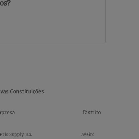
os?
vas Constituições
presa
Distrito
Prio Supply, S.a.
Aveiro