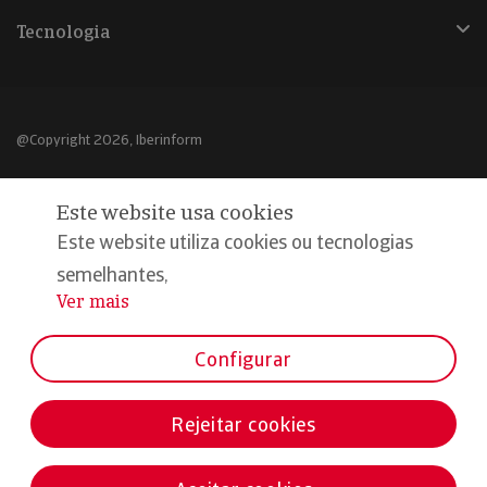
Tecnologia
@Copyright 2026, Iberinform
Aviso legal
Este website usa cookies
Política de cookies
Este website utiliza cookies ou tecnologias
Declaração de privacidade
semelhantes,
Ver mais
...
Compromisso qualidade e segurança
Configurar
Rejeitar cookies