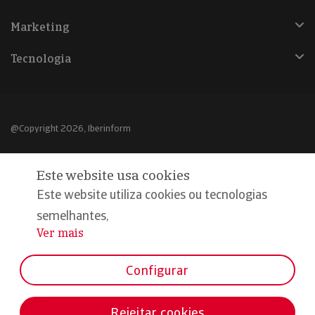
Marketing
Tecnologia
@Copyright 2026, Iberinform
Aviso legal
Este website usa cookies
Política de cookies
Este website utiliza cookies ou tecnologias
Declaração de privacidade
semelhantes,
Ver mais
...
Compromisso qualidade e segurança
Configurar
Rejeitar cookies