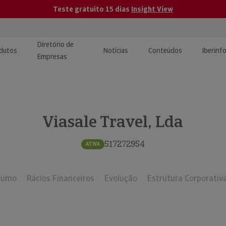
Teste gratuito 15 dias
Insight View
Diretório de
dutos
Notícias
Conteúdos
Iberinf
Empresas
uções de Integração de
ormação Internacional
teúdo para jornalistas
dos
Viasale Travel, Lda
tactos
atórios e Monitorização de
carregáveis | Estudos e
presas
ografias
517272954
ATIVA
uperação de Créditos
sumo
Rácios Financeiros
Evolução
Estrutura Corporativ