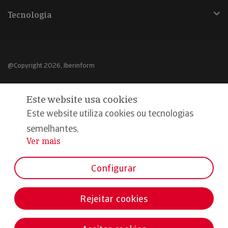
Tecnologia
@Copyright 2026, Iberinform
Aviso legal
Este website usa cookies
Política de cookies
Este website utiliza cookies ou tecnologias
Declaração de privacidade
semelhantes,
Ver mais
...
Compromisso qualidade e segurança
Configurar
Rejeitar cookies