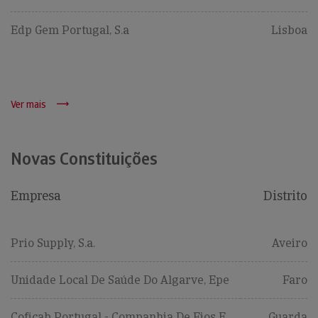
Edp Gem Portugal, S.a
Lisboa
Ver mais
Novas Constituições
Empresa
Distrito
Prio Supply, S.a.
Aveiro
Unidade Local De Saúde Do Algarve, Epe
Faro
Coficab Portugal - Companhia De Fios E
Guarda