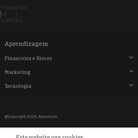
Iberinform
en
Linkedin
Aprendizagem
Financeira e Riscos
Marketing
Tecnologia
@Copyright 2026, Iberinform
Aviso legal
Este website usa cookies