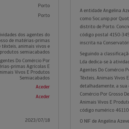
Porto
A entidade Angelina Az
Porto
como Soc.unip.por Quot
distrito de Porto. Con
ividades dos agentes do
código postal 4150-345
osso de matérias-primas
inscrita na Conservatór
 têxteis, animais vivos e
produtos semiacabados
Seguindo a classificaçã
Agentes Do Comércio Por
Lda dedica-se à ativida
rias-primas Agrícolas E
Agentes Do Comércio Po
Animais Vivos E Produtos
Semiacabados
Têxteis, Animais Vivos
detalhadamente, a sua 
Aceder
Comércio Por Grosso De 
Aceder
Animais Vivos E Produ
código numérico 46110
2023/07/18
O NIF de Angelina Azev