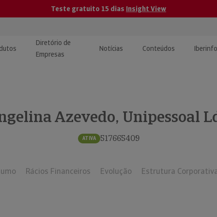
Teste gratuito 15 dias
Insight View
Diretório de
dutos
Notícias
Conteúdos
Iberinf
Empresas
uções de Integração de
ormação Internacional
teúdo para jornalistas
dos
ngelina Azevedo, Unipessoal L
tactos
atórios e Monitorização de
carregáveis | Estudos e
presas
ografias
517665409
ATIVA
uperação de Créditos
sumo
Rácios Financeiros
Evolução
Estrutura Corporativ