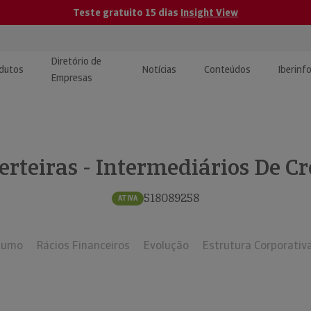
Teste gratuito 15 dias
Insight View
Diretório de
dutos
Notícias
Conteúdos
Iberinf
Empresas
uções de Integração de
ormação Internacional
teúdo para jornalistas
dos
erteiras - Intermediários De Cr
tactos
atórios e Monitorização de
carregáveis | Estudos e
presas
ografias
518089258
ATIVA
uperação de Créditos
sumo
Rácios Financeiros
Evolução
Estrutura Corporativ