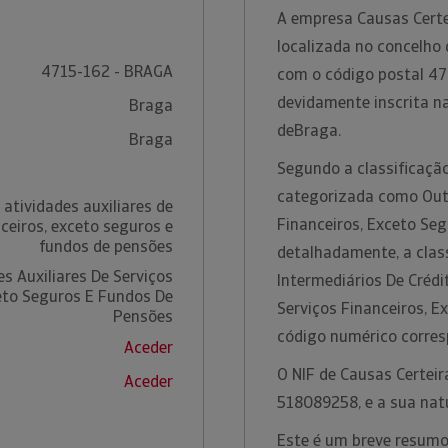
A empresa Causas Certei
localizada no concelho 
4715-162 - BRAGA
com o código postal 47
devidamente inscrita n
Braga
deBraga.
Braga
Segundo a classificação
categorizada como Outr
atividades auxiliares de
Financeiros, Exceto Se
nceiros, exceto seguros e
fundos de pensões
detalhadamente, a class
s Auxiliares De Serviços
Intermediários De Crédi
eto Seguros E Fundos De
Serviços Financeiros, E
Pensões
código numérico corre
Aceder
O NIF de Causas Certeir
Aceder
518089258, e a sua nat
Este é um breve resumo