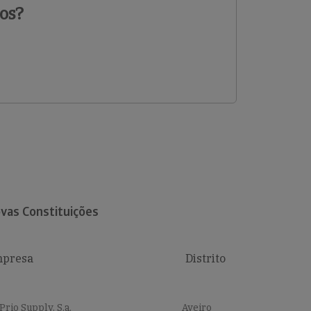
os?
vas Constituições
presa
Distrito
Prio Supply, S.a.
Aveiro