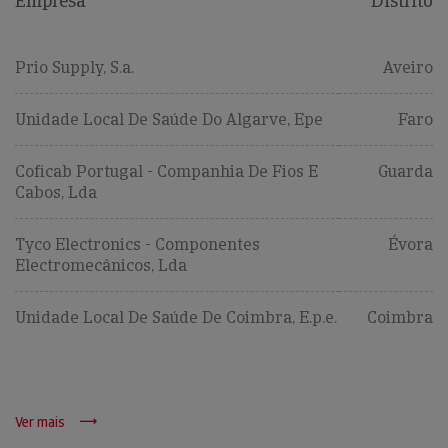
Empresa
Distrito
Prio Supply, S.a.
Aveiro
Unidade Local De Saúde Do Algarve, Epe
Faro
Coficab Portugal - Companhia De Fios E
Guarda
Cabos, Lda
Tyco Electronics - Componentes
Évora
Electromecânicos, Lda
Unidade Local De Saúde De Coimbra, E.p.e.
Coimbra
Ver mais