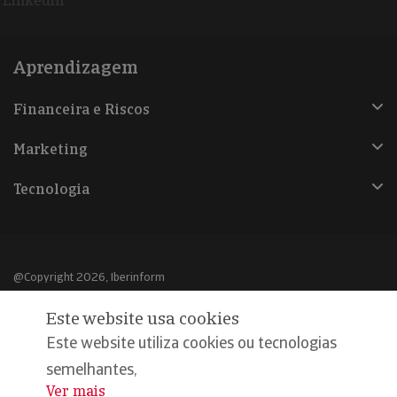
Linkedin
Aprendizagem
Financeira e Riscos
Marketing
Tecnologia
@Copyright 2026, Iberinform
Este website usa cookies
Aviso legal
Este website utiliza cookies ou tecnologias
Política de cookies
semelhantes,
Declaração de privacidade
Ver mais
...