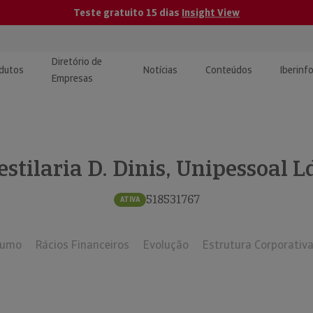
Teste gratuito 15 dias
Insight View
Diretório de
dutos
Notícias
Conteúdos
Iberinf
Empresas
uções de Integração de
ormação Internacional
teúdo para jornalistas
dos
estilaria D. Dinis, Unipessoal L
tactos
atórios e Monitorização de
carregáveis | Estudos e
presas
ografias
518531767
ATIVA
uperação de Créditos
sumo
Rácios Financeiros
Evolução
Estrutura Corporativ