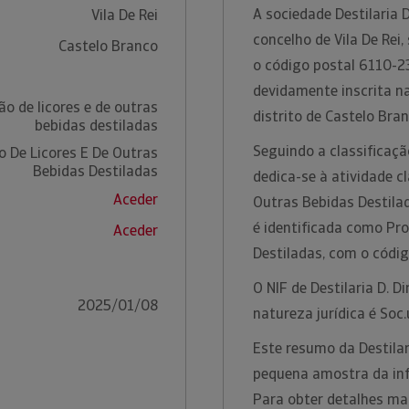
A sociedade Destilaria D
Vila De Rei
concelho de Vila De Rei,
Castelo Branco
o código postal 6110-23
devidamente inscrita n
o de licores e de outras
distrito de Castelo Bra
bebidas destiladas
Seguindo a classificação
 De Licores E De Outras
Bebidas Destiladas
dedica-se à atividade c
Aceder
Outras Bebidas Destilad
é identificada como Pr
Aceder
Destiladas, com o códi
O NIF de Destilaria D. D
2025/01/08
natureza jurídica é Soc
Este resumo da Destilar
pequena amostra da inf
Para obter detalhes ma