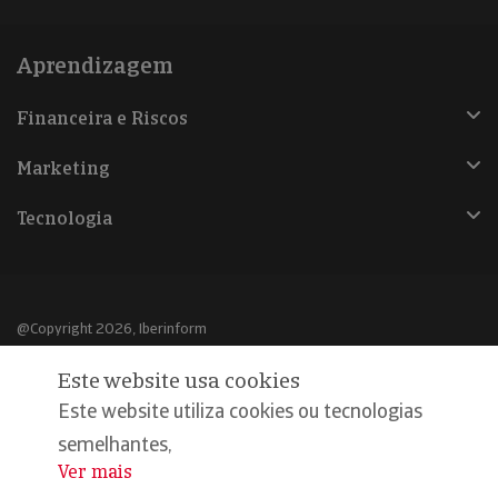
Aprendizagem
Financeira e Riscos
Marketing
Tecnologia
@Copyright 2026, Iberinform
Este website usa cookies
Aviso legal
Este website utiliza cookies ou tecnologias
Política de cookies
semelhantes,
Declaração de privacidade
Ver mais
...
Compromisso qualidade e segurança