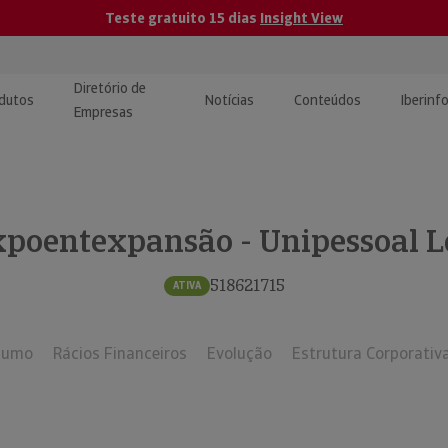
Teste gratuito 15 dias
Insight View
Diretório de
dutos
Notícias
Conteúdos
Iberinf
Empresas
uções de Integração de
ormação Internacional
teúdo para jornalistas
dos
poentexpansão - Unipessoal 
tactos
atórios e Monitorização de
carregáveis | Estudos e
presas
ografias
518621715
ATIVA
uperação de Créditos
sumo
Rácios Financeiros
Evolução
Estrutura Corporativ