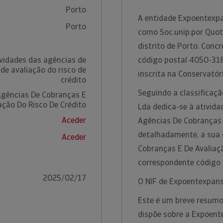
Porto
A entidade Expoentexpa
Porto
como Soc.unip.por Quot
distrito de Porto. Con
ividades das agências de
código postal 4050-318
de avaliação do risco de
inscrita na Conservatór
crédito
Seguindo a classificaç
Agências De Cobranças E
ação Do Risco De Crédito
Lda dedica-se à ativida
Aceder
Agências De Cobranças E
detalhadamente, a sua 
Aceder
Cobranças E De Avaliaçã
correspondente código
2025/02/17
O NIF de Expoentexpans
Este é um breve resumo
dispõe sobre a Expoent