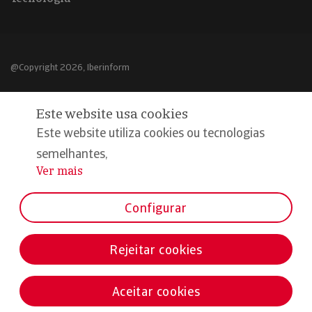
@Copyright 2026, Iberinform
Aviso legal
Este website usa cookies
Política de cookies
Este website utiliza cookies ou tecnologias
Declaração de privacidade
semelhantes,
Ver mais
...
Compromisso qualidade e segurança
Configurar
Rejeitar cookies
Aceitar cookies